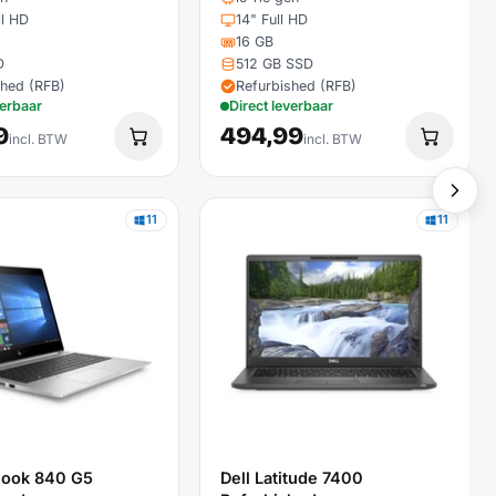
ll HD
14" Full HD
16 GB
D
512 GB SSD
shed (RFB)
Refurbished (RFB)
verbaar
Direct leverbaar
9
494,99
incl. BTW
incl. BTW
11
11
Book 840 G5
Dell Latitude 7400