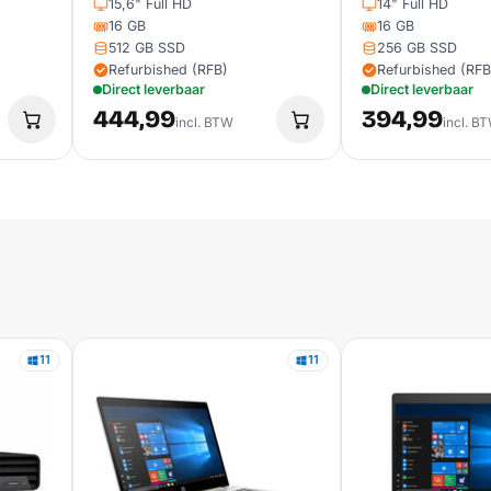
15,6" Full HD
14" Full HD
16 GB
16 GB
512 GB SSD
256 GB SSD
Refurbished (RFB)
Refurbished (RFB
Direct leverbaar
Direct leverbaar
444,99
394,99
incl. BTW
incl. B
11
11