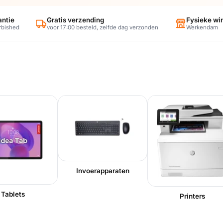
antie
Gratis verzending
Fysieke wi
rbished
voor 17:00 besteld, zelfde dag verzonden
Werkendam
Invoerapparaten
Tablets
Printers