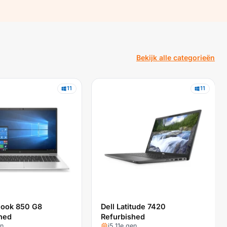
Bekijk alle categorieën
11
11
Book 850 G8
Dell Latitude 7420
hed
Refurbished
en
i5 11e gen