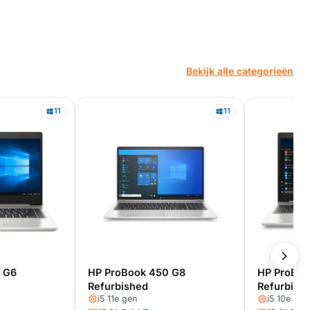
Bekijk alle categorieën
11
11
 G6
HP ProBook 450 G8
HP ProBoo
Refurbished
Refurbish
i5 11e gen
i5 10e gen