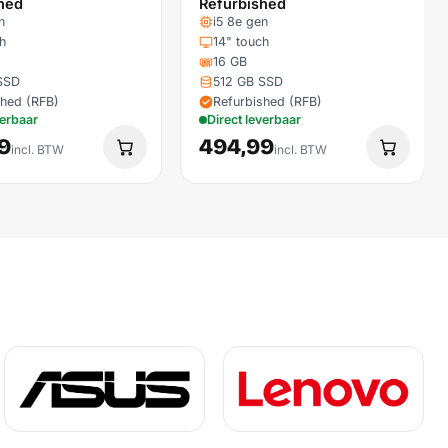
hed
Refurbished
n
i5 8e gen
h
14" touch
16 GB
SSD
512 GB SSD
shed (RFB)
Refurbished (RFB)
verbaar
Direct leverbaar
9
494,99
incl. BTW
incl. BTW