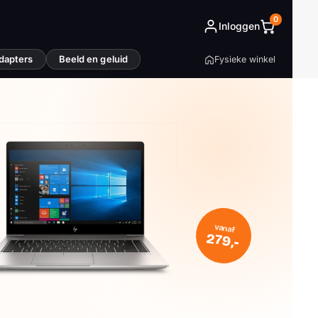
0
Inloggen
dapters
Beeld en geluid
Fysieke winkel
vanaf
279,-