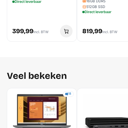
16GB DDR5
Direct leverbaar
512GB SSD
Direct leverbaar
399,99
819,99
incl. BTW
incl. BTW
Veel bekeken
11