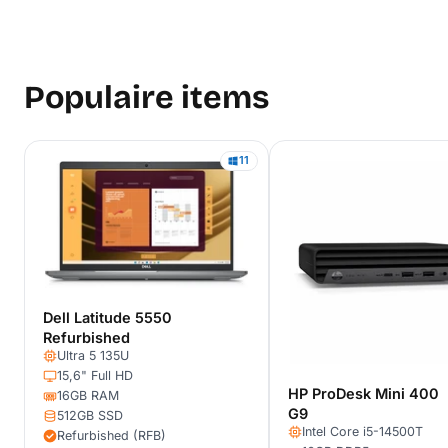
Populaire items
11
Dell Latitude 5550
Refurbished
Ultra 5 135U
15,6" Full HD
HP ProDesk Mini 400
16GB RAM
G9
512GB SSD
Intel Core i5-14500T
Refurbished (RFB)