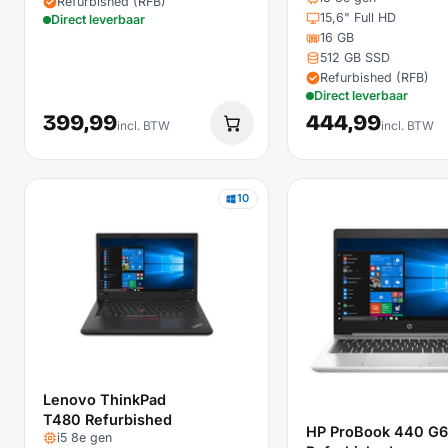
Refurbished (RFB)
15,6" Full HD
Direct leverbaar
16 GB
512 GB SSD
Refurbished (RFB)
Direct leverbaar
399,99
444,99
incl. BTW
incl. BTW
10
Lenovo ThinkPad
T480 Refurbished
HP ProBook 440 G6
i5 8e gen