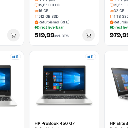
15,6" Full HD
15,6" Fu
16 GB
32 GB
512 GB SSD
1 TB SS
Refurbished (RFB)
Refurbi
Direct leverbaar
Direct le
519,99
979,9
incl. BTW
11
11
HP ProBook 450 G7
HP Elite