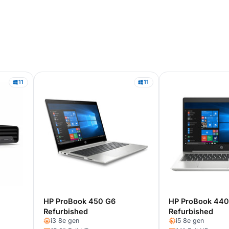
11
11
HP ProBook 450 G6
HP ProBook 440
Refurbished
Refurbished
i3 8e gen
i5 8e gen