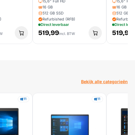
15,6" Full HD
15,6" Full
16 GB
16 GB
512 GB SSD
512 GB S
)
Refurbished (RFB)
Refurbish
Direct leverbaar
Direct leve
519,99
519,99
TW
incl. BTW
i
Bekijk alle categorieën
11
11