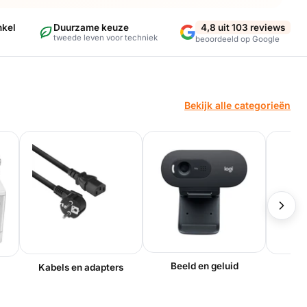
nkel
Duurzame keuze
4,8 uit 103 reviews
tweede leven voor techniek
beoordeeld op Google
Bekijk alle categorieën
Beeld en geluid
Kabels en adapters
O