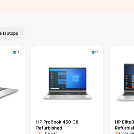
e laptops
11
11
HP ProBook 450 G8
HP Elite
Refurbished
Refurbis
i5 11e gen
i7 11e g