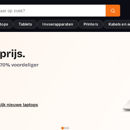
tops
Tablets
Invoerapparaten
Printers
Kabels en a
prijs.
t 70% voordeliger
ijk nieuwe laptops