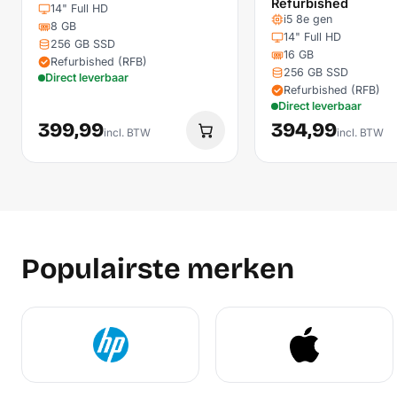
Refurbished
14" Full HD
i5 8e gen
8 GB
14" Full HD
256 GB SSD
16 GB
Refurbished (RFB)
256 GB SSD
Direct leverbaar
Refurbished (RFB)
Direct leverbaar
399,99
394,99
incl. BTW
incl. BTW
Populairste merken