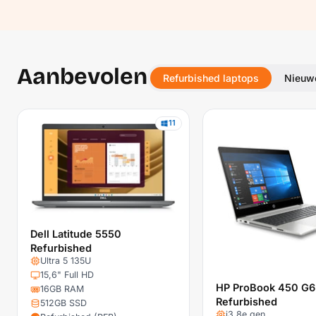
Aanbevolen
Refurbished laptops
Nieuw
11
Dell Latitude 5550
Refurbished
Ultra 5 135U
15,6" Full HD
HP ProBook 450 G6
16GB RAM
Refurbished
512GB SSD
i3 8e gen