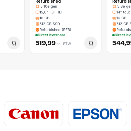
Refurbished
Refurbis
i5 10e gen
i5 8e ge
15,6" Full HD
14" touc
16 GB
16 GB
512 GB SSD
512 GB 
Refurbished (RFB)
Refurbi
Direct leverbaar
Direct le
519,99
544,9
incl. BTW