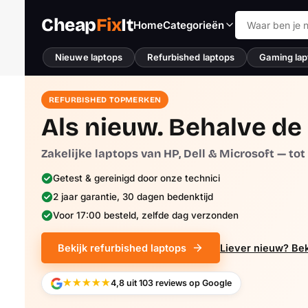
Cheap
Fix
It
Home
Categorieën
Nieuwe laptops
Refurbished laptops
Gaming lap
REFURBISHED TOPMERKEN
Als nieuw. Behalve de 
Zakelijke laptops van HP, Dell & Microsoft — to
Getest & gereinigd door onze technici
2 jaar garantie, 30 dagen bedenktijd
Voor 17:00 besteld, zelfde dag verzonden
Bekijk refurbished laptops
Liever nieuw? Bek
★★★★★
4,8 uit 103 reviews op Google