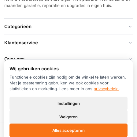
maanden garantie, reparatie en upgrades in eigen huis.
Categorieën
Klantenservice
Over ons
Wij gebruiken cookies
Contact
Functionele cookies zijn nodig om de winkel te laten werken.
Hoogstraat 84, 4251 CN Werkendam
Met je toestemming gebruiken we ook cookies voor
statistieken en marketing. Lees meer in ons
privacybeleid
.
+31 (0)183 51 54 59
info@cheapfixit.nl
Instellingen
Di–do 10:00–17:30 · Vr 10:00–19:00 · Za 10:00–17:00
Weigeren
Alles accepteren
© 2026 CheapFixIt · KVK 64716295 · BTW NL002419715B11