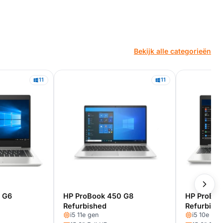
Bekijk alle categorieën
11
11
 G6
HP ProBook 450 G8
HP ProBoo
Refurbished
Refurbish
i5 11e gen
i5 10e gen