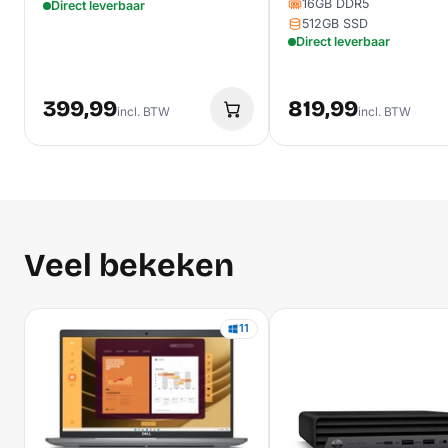
16GB DDR5
Direct leverbaar
512GB SSD
Direct leverbaar
399,99
819,99
incl. BTW
incl. BTW
Veel bekeken
11