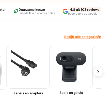
nkel
Duurzame keuze
4,8 uit 103 reviews
tweede leven voor techniek
beoordeeld op Google
Bekijk alle categorieën
Beeld en geluid
Kabels en adapters
O