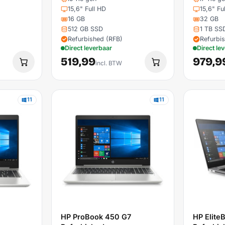
15,6" Full HD
15,6" Fu
16 GB
32 GB
512 GB SSD
1 TB SS
Refurbished (RFB)
Refurbi
Direct leverbaar
Direct le
519,99
979,9
incl. BTW
11
11
HP ProBook 450 G7
HP Elite