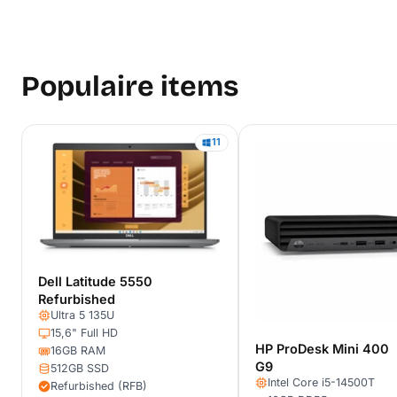
Populaire items
11
Dell Latitude 5550
Refurbished
Ultra 5 135U
15,6" Full HD
HP ProDesk Mini 400
16GB RAM
G9
512GB SSD
Intel Core i5-14500T
Refurbished (RFB)