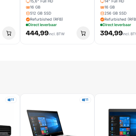
15,6" Full HD
14" Full HD
16 GB
16 GB
512 GB SSD
256 GB SSD
Refurbished (RFB)
Refurbished (RFB
Direct leverbaar
Direct leverbaar
444,99
394,99
incl. BTW
incl. B
11
11