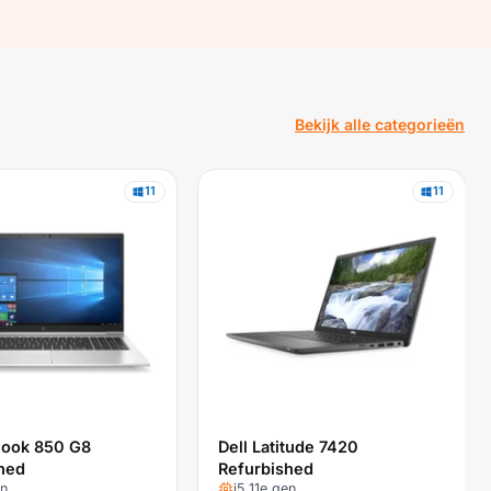
Bekijk alle categorieën
11
11
Book 850 G8
Dell Latitude 7420
hed
Refurbished
en
i5 11e gen