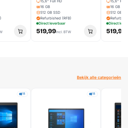
15,6" Full HD
15,6" Full
16 GB
16 GB
512 GB SSD
512 GB S
)
Refurbished (RFB)
Refurbish
Direct leverbaar
Direct leve
519,99
519,99
TW
incl. BTW
i
Bekijk alle categorieën
11
11