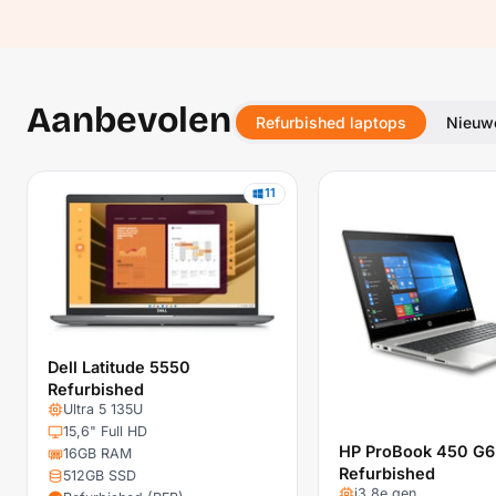
Aanbevolen
Refurbished laptops
Nieuw
11
Dell Latitude 5550
Refurbished
Ultra 5 135U
15,6" Full HD
HP ProBook 450 G6
16GB RAM
Refurbished
512GB SSD
i3 8e gen