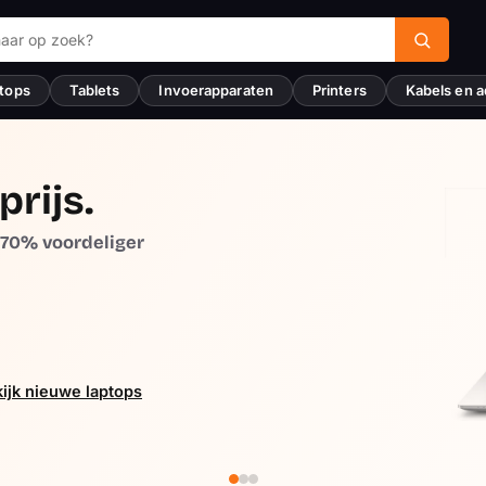
tops
Tablets
Invoerapparaten
Printers
Kabels en a
prijs.
t 70% voordeliger
ijk nieuwe laptops