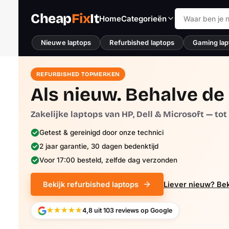
Cheap
Fix
It
Home
Categorieën
Nieuwe laptops
Refurbished laptops
Gaming lap
REFURBISHED TOPMERKEN
Als nieuw. Behalve de 
Zakelijke laptops van HP, Dell & Microsoft — to
Getest & gereinigd door onze technici
2 jaar garantie, 30 dagen bedenktijd
Voor 17:00 besteld, zelfde dag verzonden
Bekijk refurbished laptops
Liever nieuw? Bek
★★★★★
4,8 uit 103 reviews op Google