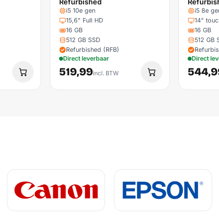
Refurbished
Refurbis
i5 10e gen
i5 8e ge
15,6" Full HD
14" touc
16 GB
16 GB
512 GB SSD
512 GB 
Refurbished (RFB)
Refurbi
Direct leverbaar
Direct le
519,99
544,9
incl. BTW