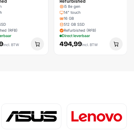
hed
Refurbished
n
i5 8e gen
h
14" touch
16 GB
SSD
512 GB SSD
shed (RFB)
Refurbished (RFB)
verbaar
Direct leverbaar
9
494,99
incl. BTW
incl. BTW