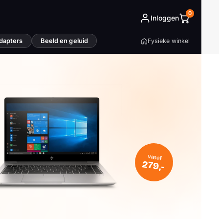
0
Inloggen
dapters
Beeld en geluid
Fysieke winkel
vanaf
279,-