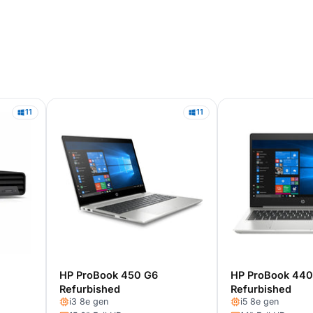
11
11
HP ProBook 450 G6
HP ProBook 440
Refurbished
Refurbished
i3 8e gen
i5 8e gen