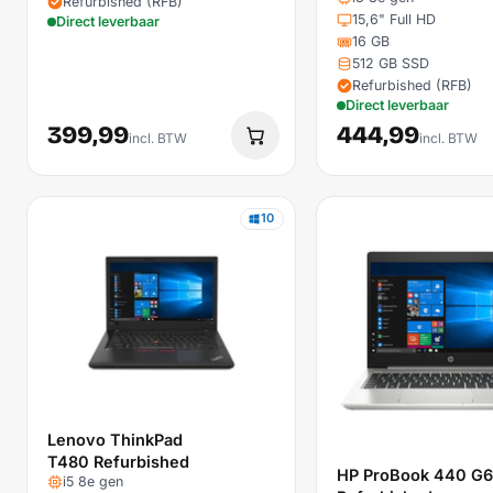
Refurbished (RFB)
15,6" Full HD
Direct leverbaar
16 GB
512 GB SSD
Refurbished (RFB)
Direct leverbaar
399,99
444,99
incl. BTW
incl. BTW
10
Lenovo ThinkPad
T480 Refurbished
HP ProBook 440 G6
i5 8e gen