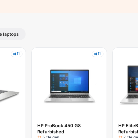
e laptops
11
11
HP ProBook 450 G8
HP Elite
Refurbished
Refurbis
i5 11e gen
i7 11e g