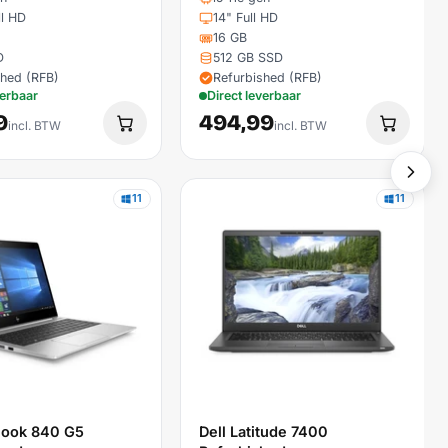
ll HD
14" Full HD
16 GB
D
512 GB SSD
shed (RFB)
Refurbished (RFB)
verbaar
Direct leverbaar
9
494,99
incl. BTW
incl. BTW
11
11
Book 840 G5
Dell Latitude 7400