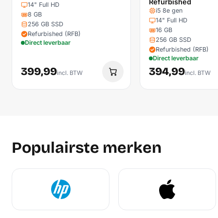
Refurbished
14" Full HD
i5 8e gen
8 GB
14" Full HD
256 GB SSD
16 GB
Refurbished (RFB)
256 GB SSD
Direct leverbaar
Refurbished (RFB)
Direct leverbaar
399,99
394,99
incl. BTW
incl. BTW
Populairste merken