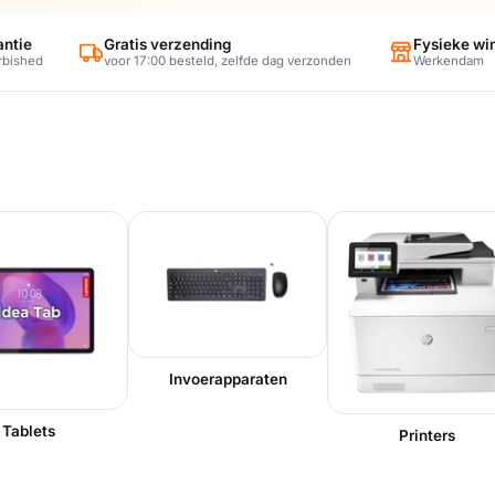
antie
Gratis verzending
Fysieke wi
rbished
voor 17:00 besteld, zelfde dag verzonden
Werkendam
Invoerapparaten
Tablets
Printers