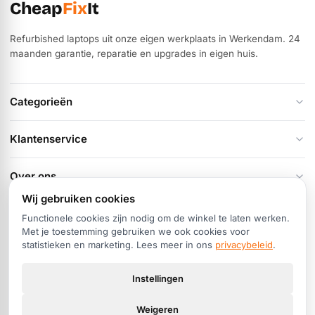
Cheap
Fix
It
Refurbished laptops uit onze eigen werkplaats in Werkendam. 24
maanden garantie, reparatie en upgrades in eigen huis.
Categorieën
Klantenservice
Over ons
Wij gebruiken cookies
Contact
Functionele cookies zijn nodig om de winkel te laten werken.
Hoogstraat 84, 4251 CN Werkendam
Met je toestemming gebruiken we ook cookies voor
statistieken en marketing. Lees meer in ons
privacybeleid
.
+31 (0)183 51 54 59
info@cheapfixit.nl
Instellingen
Di–do 10:00–17:30 · Vr 10:00–19:00 · Za 10:00–17:00
Weigeren