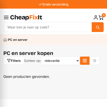
Gratis verzending
0
Cheap
Fix
It
/
PC en server
PC en server kopen
Sorteer op:
Filters
Geen producten gevonden.