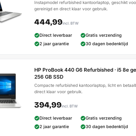
Instapmodel refurbished kantoorlaptop, geschikt voo
gereinigd en direct klaar voor gebruik.
444,99
incl. BTW
Direct leverbaar
Gratis verzending
2 jaar garantie
30 dagen bedenktijd
HP ProBook 440 G6 Refurbished · i5 8e gen 
256 GB SSD
Compacte refurbished kantoorlaptop, licht en betaalb
direct klaar voor gebruik.
394,99
incl. BTW
Direct leverbaar
Gratis verzending
2 jaar garantie
30 dagen bedenktijd