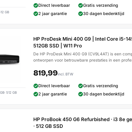
Direct leverbaar
Gratis verzending
512 GB
2 jaar garantie
30 dagen bedenktijd
HP ProDesk Mini 400 G9 | Intel Core i5-1
512GB SSD | W11 Pro
De HP ProDesk Mini 400 G9 (CV9L4AT) is een compac
ontworpen voor betrouwbare prestaties in een profes
819,99
incl. BTW
Direct leverbaar
Gratis verzending
 GB· 512 GB
2 jaar garantie
30 dagen bedenktijd
HP ProBook 450 G6 Refurbished · i3 8e gen 
· 512 GB SSD