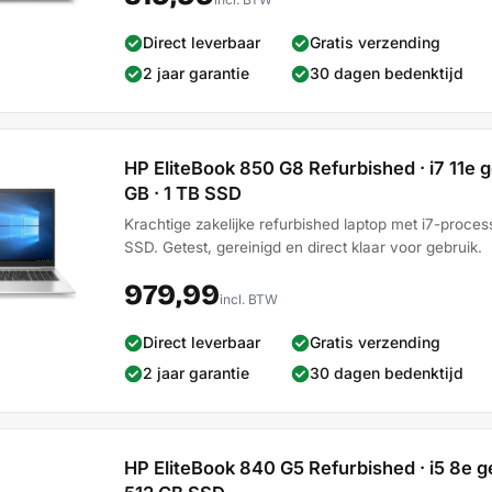
Direct leverbaar
Gratis verzending
2 jaar garantie
30 dagen bedenktijd
HP EliteBook 850 G8 Refurbished · i7 11e ge
GB · 1 TB SSD
Krachtige zakelijke refurbished laptop met i7-proce
SSD. Getest, gereinigd en direct klaar voor gebruik.
979,99
incl. BTW
Direct leverbaar
Gratis verzending
2 jaar garantie
30 dagen bedenktijd
HP EliteBook 840 G5 Refurbished · i5 8e ge