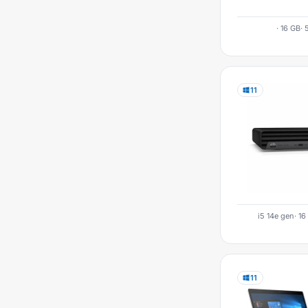
· 16 GB· 
11
i5 14e gen· 16
11