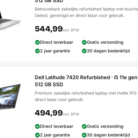
512 GB SSD
Betrouwbare zakelijke refurbished laptop met touchsc
Getest, gereinigd en direct klaar voor gebruik.
544,99
incl. BTW
Direct leverbaar
Gratis verzending
2 jaar garantie
30 dagen bedenktijd
Dell Latitude 7420 Refurbished · i5 11e gen 
512 GB SSD
Premium zakelijke refurbished laptop met matte IPS-d
direct klaar voor gebruik.
494,99
incl. BTW
Direct leverbaar
Gratis verzending
2 jaar garantie
30 dagen bedenktijd