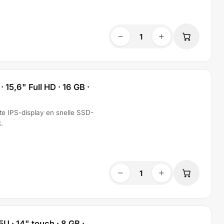
· 15,6" Full HD · 16 GB ·
tte IPS-display en snelle SSD-
.
5U · 14" touch · 8 GB ·