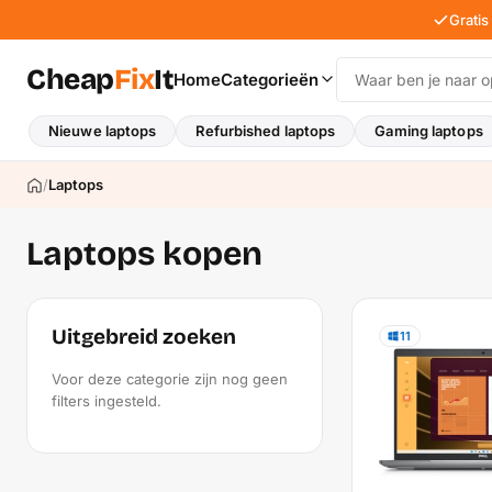
Gratis
Cheap
Fix
It
Home
Categorieën
Nieuwe laptops
Refurbished laptops
Gaming laptops
/
Laptops
Laptops kopen
Uitgebreid zoeken
11
Voor deze categorie zijn nog geen
filters ingesteld.