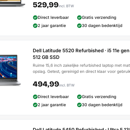
529,99
incl. BTW
Direct leverbaar
Gratis verzending
2 jaar garantie
30 dagen bedenktijd
Dell Latitude 5520 Refurbished · i5 11e gen 
512 GB SSD
Ruime 15,6 inch zakelijke refurbished laptop met ma
opslag. Getest, gereinigd en direct klaar voor gebruik
494,99
incl. BTW
Direct leverbaar
Gratis verzending
2 jaar garantie
30 dagen bedenktijd
Dell Latitude 5450 Refurbished · Ultra 5 13