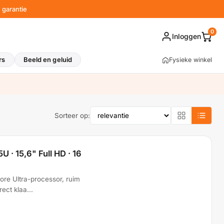
garantie
0
Inloggen
rs
Beeld en geluid
Fysieke winkel
Sorteer op:
U · 15,6" Full HD · 16
ore Ultra-processor, ruim
ect klaa...