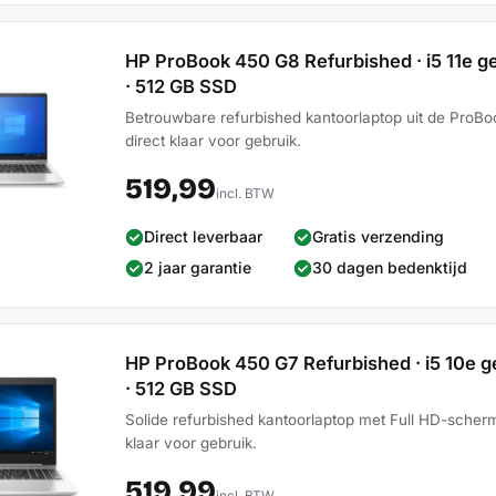
HP ProBook 450 G8 Refurbished · i5 11e gen
· 512 GB SSD
Betrouwbare refurbished kantoorlaptop uit de ProBoo
direct klaar voor gebruik.
519,99
incl. BTW
Direct leverbaar
Gratis verzending
2 jaar garantie
30 dagen bedenktijd
HP ProBook 450 G7 Refurbished · i5 10e gen
· 512 GB SSD
Solide refurbished kantoorlaptop met Full HD-scherm.
klaar voor gebruik.
519,99
incl. BTW