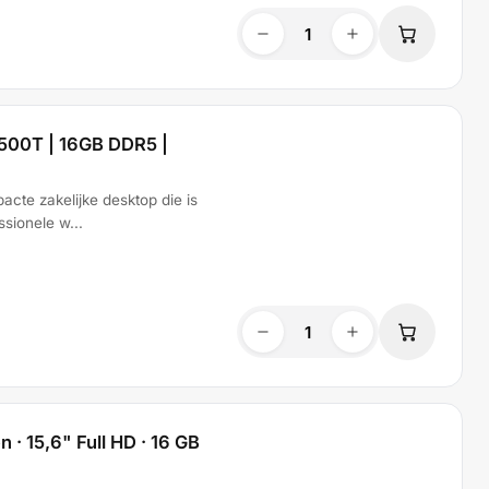
4500T | 16GB DDR5 |
te zakelijke desktop die is
sionele w...
· 15,6" Full HD · 16 GB